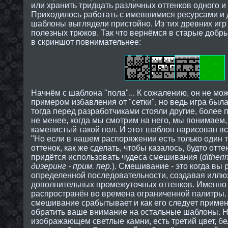
или хранить тридцать различных оттенков одного и 
Приходилось работать с имевшимися ресурсами и д
шаблоны выглядели пристойно. Из тих древних иг
полезных трюков. Так что вернёмся в старые добр
в скриншот повнимательнее:
Начнём с шаблона "пола"... К сожалению, он не мо
примером избавления от "сетки", но ведь игра была
тогда перед разработчиками стояли другие, более 
не менее, когда мы смотрим на него, мы понимаем, 
каменистый такой пол. И этот шаблон нарисован в
"Но если в нашем распоряжении есть только один 
оттенок, как же сделать, чтобы казалось, будто отт
придётся использовать чудеса смешивания (
dither
дизеринг - прим. пер.
). Смешивание - это когда вы
определенной последовательности, создавая иллю
дополнительных промежуточных оттенков. Именно 
распространён во времена ограниченной палитры.
смешивание срабытывает и как его следует примен
обратить ваше внимание на остальные шаблоны. Н
изображающем светлые камни, есть третий цвет, бе