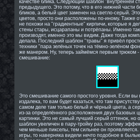
качестве блика. Следующий шаблон "внутренней с
предыдущего. Это потому, что в его нижней части б
бликов, а белый цвет заменен на светло-серый. Эт
цветов, просто они расположены по-иному. Также от
не похожи на "градиентные" кирпичи, которые я д
стены стары, исцарапаны и потрёпаны. Именно так
производят, именно это мы видим. Даже тогда комп
делала. Последний шаблон "травы" я привёл просто 
техники "пара зелёных точек на тёмно-зелёном фо
же манером. Ну, теперь займёмся первым трюком 
смешивание:
Это смешивание самого простого уровня. Если вы
издалека, то вам будет казаться, что там присутств
самом деле там только белый и чёрный цвета, а се
из-за определённого расположения двух базовых ц
картинки. Это не самый лучший серый оттенок, но о
шаблон увеличен в пару-тройку раз, поэтому эффект
чем меньше пикселы, тем сильнее он проявляется. 
игры, то наверняка видели нечто подобное в былые 