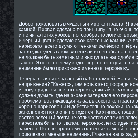
Добро пожаловать в чудесный мир контраста. Я вз
камней. Первая сделана по принципу "я не очень-т
и не читал этих уроков, но, сообразно логике, возьм
и чёрный цвет и сделаю свои классные камни!" А во
нарисовал всего двумя оттенками зелёного и чёрн
загвоздка здесь в том, хотите ли вы, чтобы ваш по
не должен быть заметным и выступать наподобие с
такого. Это то, по чему ходит персонаж игры, а вы 
внимание было приковано именно к персонажу.
Теперь взгляните на левый набор камней. Ваши гла
напряжения? "Кажетcя, там есть кто-то посреди все
игроку придётся всё это терпеть, считайте, что вы 
должен думать, где на экране затерялся его персо
проблема, возникающая из-за высокого контраста э
хорошо нарисованы и действительно похожи на кам
заполнения пола они не годятся. Картинка справа. 
светло-зелёный почти не отличается от тёмно-зелён
перестала бить по глазам, персонаж легко идентиф
заметен. Пол по-прежнему состоит из камней, прос
привлекают меньше внимания. Главная ваша задача