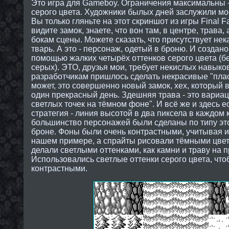
Это игра для Gameboy. Ограничения максимальны -
серого цвета. Художники былых дней заслужили м
Вы только гляньте на этот скриншот из игры Final F
видите замок, знаете, что вон там, в центре, трава, 
бокам сцены. Можете сказать, что присутствует не
тварь. А это - персонаж, одетый в броню. И создано
помощью жалких четырёх оттенков серого цвета (бе
серых). ЭТО, друзья мои, требует некислых навыков
разработчикам пришлось сделать некрасивые "плас
может, это совершенно новый замок, хех, который в
один прекрасный день. Здешняя трава - это вариац
светлых точек на тёмном фоне". И всё же и здесь 
стратегия - линия высотой в два пиксела в каждом 
большинство персонажей были сделаны по типу этой
броне. Фоны были очень контрастными, учитывая их
нашем примере, а спрайты рисовали тёмными цвет
делали светлыми оттенками, как камни и траву на
Использовались светлые оттенки серого цвета, что
контрастными.