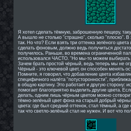
Я хотел сделать тёмную, заброшенную пещеру, таку
А вышло не столько "страшно", сколько "плоско". В
так. Но что? Если взять три оттенка зелёного цвет
сделать фоновым, должно ведь получиться достат
получилось. Раньше, во времена ограниченной пал
использовался ЧАСТО. "Но мы-то можем выбирать 
Зачем брать простой чёрный, ведь теперь мы не о
Чёрный - это ключевой цвет, он способен менять о
Помните, я говорил, что добавление цвета избавля
cпецифичного налёта "потусторонности", приближа
в общую картину. Это работает и другую сторону: 
помогает благоприятно выделить другие цвета. Если 
делать, одним лишь чёрным цветом можно сотворит
тёмно-зелёный цвет фона на старый добрый чёрны
цвета: где был средний оттенок, стал тёмный, а где
так что светло-зелёный стал не нужен. И вот что по