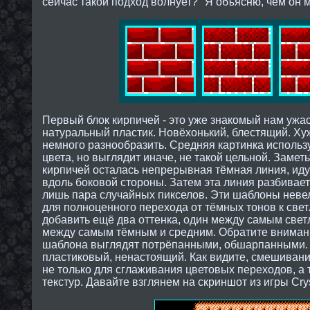
сейчас такой подход волнует?" Я объясню, чем он 
Первый блок кирпичей - это уже знакомый нам уж
натуральный пластик. Новёхонький, блестящий. Хуж
немного разнообразить. Средняя картинка использу
цвета, но выглядит иначе, не такой цельной. Замет
кирпичей осталась непрерывная тёмная линия, иду
вдоль боковой стороны. Затем эта линия разбиваетс
лишь пара случайных пикселов. Эти шаблоны невел
для полноценного перехода от тёмных тонов к све
добавить ещё два оттенка, один между самым свет
между самым тёмным и средним. Обратите внимани
шаблона выглядят потрёпанными, обшарпанными. То
пластиковый, ненастоящий. Как видите, смешиван
не только для сглаживания цветовых переходов, а 
текстур. Давайте взглянем на скриншот из игры Crys